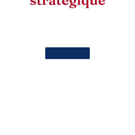
Notre ressource fournit un guide essentiel pour les
entrepreneurs et les professionnels, les aidant à naviguer
avec succès dans le monde complexe de
l’entrepreneuriat, du développement professionnel et de
la gestion d’entreprise.
En savoir plus